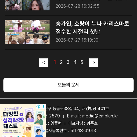
2026-07-28 16:02:55
송가인, 호랑이 누나 카리스마로
접수한 제철리 첫날
2026-07-27 15:19:39
<
>
1
2
3
4
5
오늘의 운세
서울시 광진구 능동로38길 34, 태영빌딩 401호
TEL : 02-6015-2579
E-mail : media@emplan.kr
|
상호 : 엠플랜
대표자명 : 황준호
|
사업자등록번호 : 511-18-31013